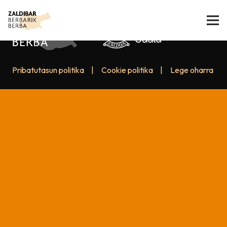
Pribatutasun politika
|
Cookie politika
|
Lege oharra