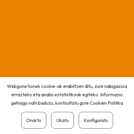
Webgune honek cookie-ak erabiltzen ditu, zure nabigazioa
errazteko eta analisi estatistikoak egiteko. Informazio
gehiago nahi baduzu, kontsultatu gure
Cookien Politika
Onartu
Ukatu
Konfiguratu