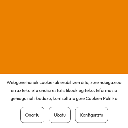
Webgune honek cookie-ak erabiltzen ditu, zure nabigazioa
errazteko eta analisi estatistikoak egiteko. Informazio
gehiago nahi baduzu, kontsultatu gure
Cookien Politika
Onartu
Ukatu
Konfiguratu