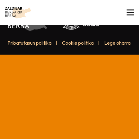
Pribatutasun politika
|
Cookie politika
|
Lege oharra