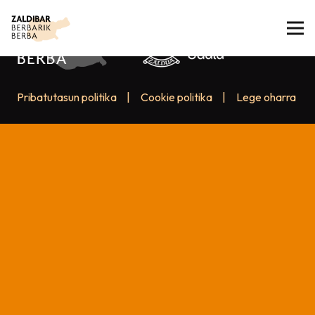
Pribatutasun politika
|
Cookie politika
|
Lege oharra