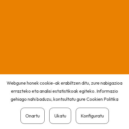
Webgune honek cookie-ak erabiltzen ditu, zure nabigazioa
errazteko eta analisi estatistikoak egiteko. Informazio
gehiago nahi baduzu, kontsultatu gure
Cookien Politika
Onartu
Ukatu
Konfiguratu