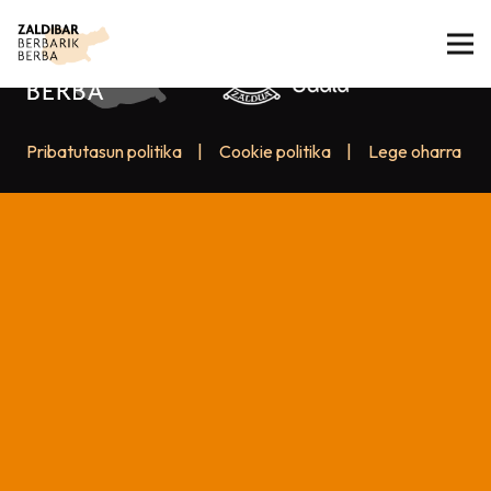
Pribatutasun politika
|
Cookie politika
|
Lege oharra