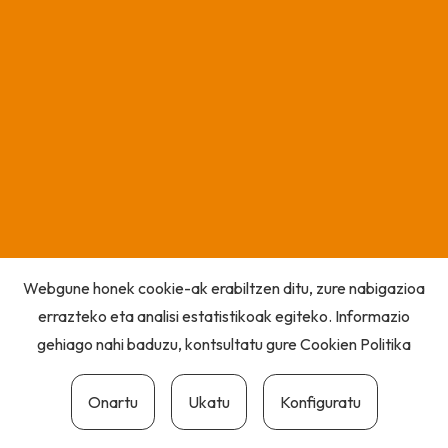
Webgune honek cookie-ak erabiltzen ditu, zure nabigazioa
errazteko eta analisi estatistikoak egiteko. Informazio
gehiago nahi baduzu, kontsultatu gure
Cookien Politika
Onartu
Ukatu
Konfiguratu