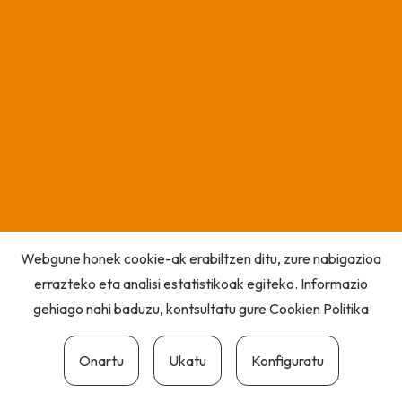
Webgune honek cookie-ak erabiltzen ditu, zure nabigazioa
errazteko eta analisi estatistikoak egiteko. Informazio
gehiago nahi baduzu, kontsultatu gure
Cookien Politika
Onartu
Ukatu
Konfiguratu