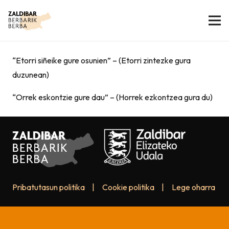
“Etorri siñeike gure osunien” – (Etorri zintezke gura
duzunean)
“Orrek eskontzie gure dau” – (Horrek ezkontzea gura du)
Pribatutasun politika
|
Cookie politika
|
Lege oharra