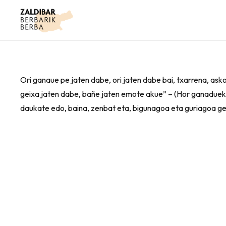
Ori ganaue pe jaten dabe, ori jaten dabe bai, txarrena, ask
geixa jaten dabe, bañe jaten emote akue” – (Hor ganaduek e
daukate edo, baina, zenbat eta, bigunagoa eta guriagoa ge