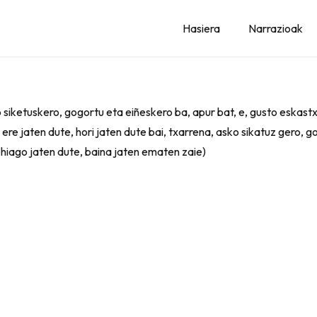
Hasiera
Narrazioak
o siketuskero, gogortu eta eiñeskero ba, apur bat, e, gusto eskast
re jaten dute, hori jaten dute bai, txarrena, asko sikatuz gero, 
hiago jaten dute, baina jaten ematen zaie)