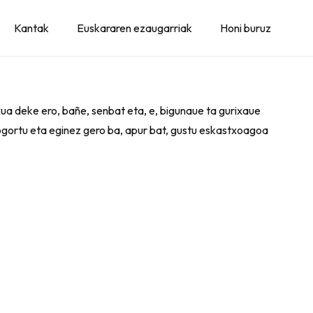
Kantak
Euskararen ezaugarriak
Honi buruz
xua deke ero, bañe, senbat eta, e, bigunaue ta gurixaue
gogortu eta eginez gero ba, apur bat, gustu eskastxoagoa