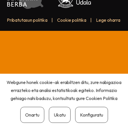
Pribatutasun politika
|
Cookie politika
|
Lege oharra
Webgune honek cookie-ak erabiltzen ditu, zure nabigazioa
errazteko eta analisi estatistikoak egiteko. Informazio
gehiago nahi baduzu, kontsultatu gure
Cookien Politika
Onartu
Ukatu
Konfiguratu