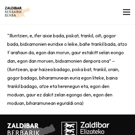
“Illuntzien, e, ifer aixie bada, piskat, trankil, oiñ, gogor
bada, bidxamonien euridxe o leike, bañe trankil bada, atzo
t´arañaun da, egon dan morun, gaur estakitt selan eongo
dan, egon dan moruen, bidxamonien denpora ona” –
(Iluntzean, ipar haizea badago, pixka bat, trankil, orain,
gogor badago, biharamunean euria egon liteke, baina
trankil badago, atze eta herenegun eta, egon den
moduan, gaur ez dakit zelan egongo den, egon den
moduan, biharamunean eguraldi ona)