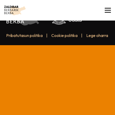
Pribatutasun politika
|
Cookie politika
|
Lege oharra