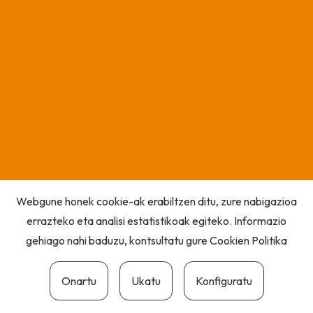
Webgune honek cookie-ak erabiltzen ditu, zure nabigazioa
errazteko eta analisi estatistikoak egiteko. Informazio
gehiago nahi baduzu, kontsultatu gure
Cookien Politika
Onartu
Ukatu
Konfiguratu