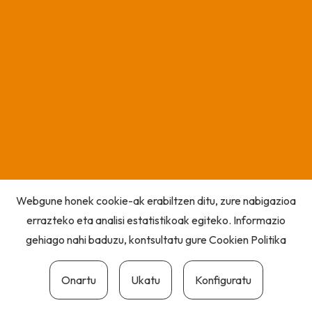
Webgune honek cookie-ak erabiltzen ditu, zure nabigazioa
errazteko eta analisi estatistikoak egiteko. Informazio
gehiago nahi baduzu, kontsultatu gure
Cookien Politika
Onartu
Ukatu
Konfiguratu