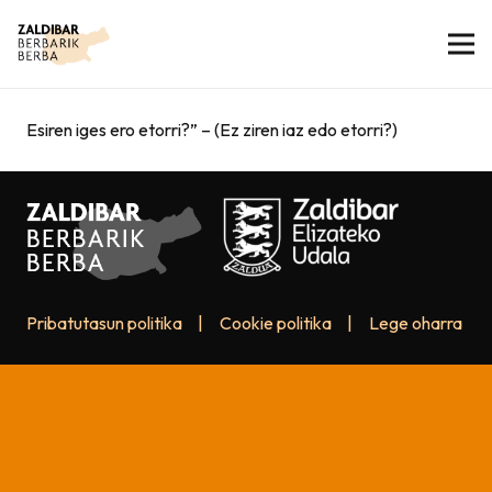
Esiren iges ero etorri?” – (Ez ziren iaz edo etorri?)
Pribatutasun politika
|
Cookie politika
|
Lege oharra