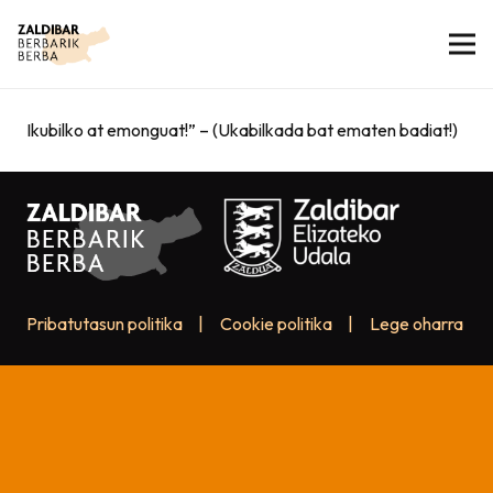
Ikubilko at emonguat!” – (Ukabilkada bat ematen badiat!)
Pribatutasun politika
|
Cookie politika
|
Lege oharra