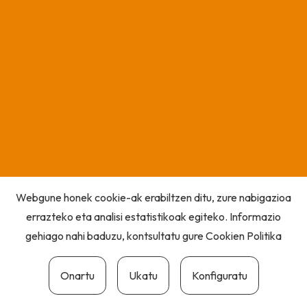
Webgune honek cookie-ak erabiltzen ditu, zure nabigazioa
errazteko eta analisi estatistikoak egiteko. Informazio
gehiago nahi baduzu, kontsultatu gure
Cookien Politika
Onartu
Ukatu
Konfiguratu