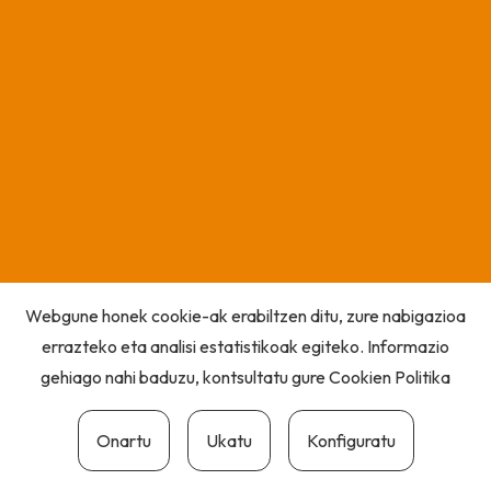
Webgune honek cookie-ak erabiltzen ditu, zure nabigazioa
errazteko eta analisi estatistikoak egiteko. Informazio
gehiago nahi baduzu, kontsultatu gure
Cookien Politika
Onartu
Ukatu
Konfiguratu