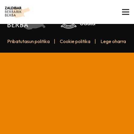
Pribatutasun politika
|
Cookie politika
|
Lege oharra