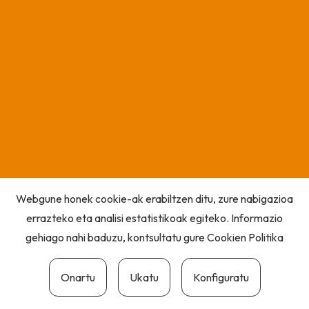
Webgune honek cookie-ak erabiltzen ditu, zure nabigazioa
errazteko eta analisi estatistikoak egiteko. Informazio
gehiago nahi baduzu, kontsultatu gure
Cookien Politika
Onartu
Ukatu
Konfiguratu