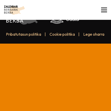
Pribatutasun politika
|
Cookie politika
|
Lege oharra