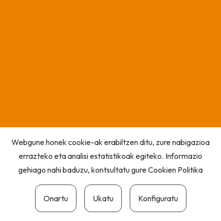
Webgune honek cookie-ak erabiltzen ditu, zure nabigazioa
errazteko eta analisi estatistikoak egiteko. Informazio
gehiago nahi baduzu, kontsultatu gure
Cookien Politika
Onartu
Ukatu
Konfiguratu