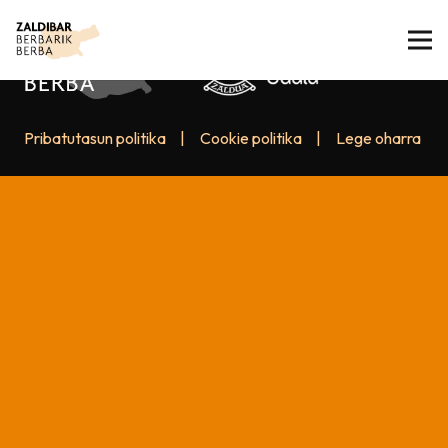
Pribatutasun politika
|
Cookie politika
|
Lege oharra