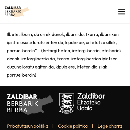
Ilbete, ilbarri, da orrek danok, ilbarri da, txarra, ilbarrixen
ipintte osune loratu eitten da, kipulie be, urtetotza sillek,
porruei bardin” – (Iretargi betea, iretargi berria, eta horiek
denok, iretargi berria da, txarra, iretargi berrian ipintzen
duzuna loratu egiten da, kipula ere, irteten dio zilak,
porruei berdin)
Pribatutasun politika
|
Cookie politika
|
Lege oharra