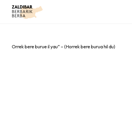
Orrek bere burue il yau” – (Horrek bere burua hil du)