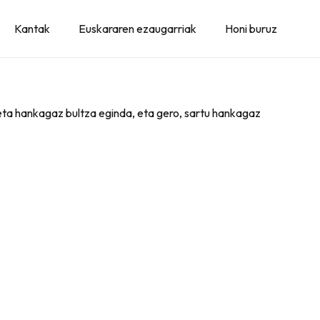
Kantak
Euskararen ezaugarriak
Honi buruz
, eta hankagaz bultza eginda, eta gero, sartu hankagaz