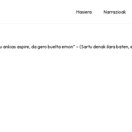
Hasiera
Narrazioak
rtu ankias aspire, da gero buelta emon” – (Sartu denak ilara baten