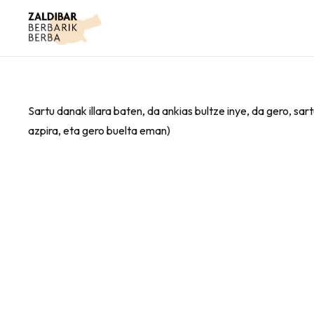
Sartu danak illara baten, da ankias bultze inye, da gero, sa
azpira, eta gero buelta eman)