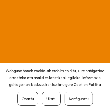
Webgune honek cookie-ak erabiltzen ditu, zure nabigazioa
errazteko eta analisi estatistikoak egiteko. Informazio
gehiago nahi baduzu, kontsultatu gure
Cookien Politika
Onartu
Ukatu
Konfiguratu