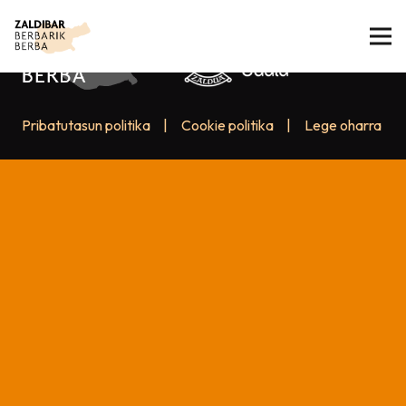
Pribatutasun politika
|
Cookie politika
|
Lege oharra