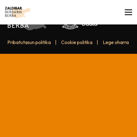
Pribatutasun politika
|
Cookie politika
|
Lege oharra