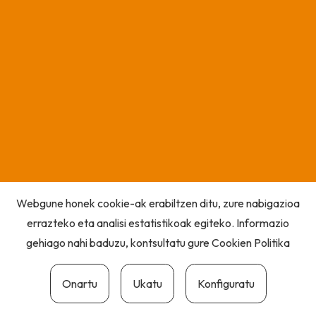
Webgune honek cookie-ak erabiltzen ditu, zure nabigazioa
errazteko eta analisi estatistikoak egiteko. Informazio
gehiago nahi baduzu, kontsultatu gure
Cookien Politika
Onartu
Ukatu
Konfiguratu