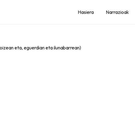
Hasiera
Narrazioak
oizean eta, eguerdian eta ilunabarrean)