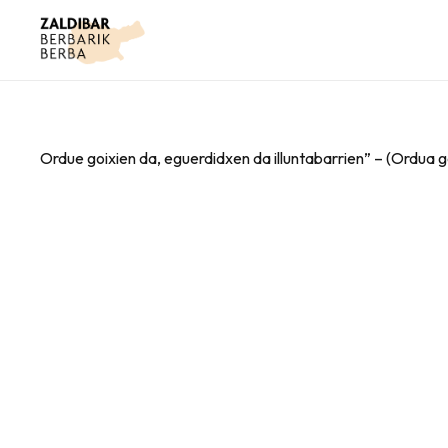
Ordue goixien da, eguerdidxen da illuntabarrien” – (Ordua g