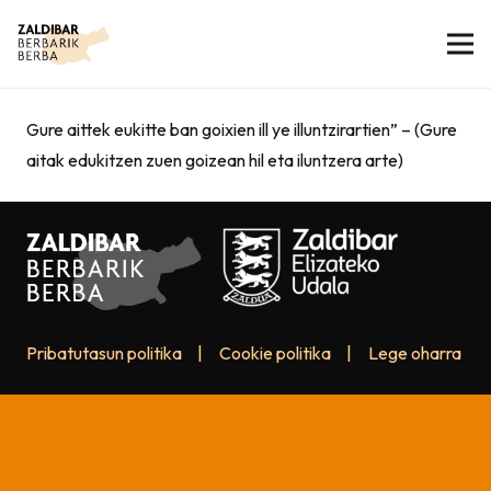
Gure aittek eukitte ban goixien ill ye illuntzirartien” – (Gure
aitak edukitzen zuen goizean hil eta iluntzera arte)
Pribatutasun politika
|
Cookie politika
|
Lege oharra