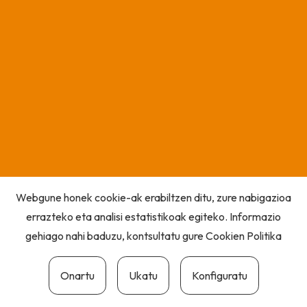
Webgune honek cookie-ak erabiltzen ditu, zure nabigazioa
errazteko eta analisi estatistikoak egiteko. Informazio
gehiago nahi baduzu, kontsultatu gure
Cookien Politika
Onartu
Ukatu
Konfiguratu