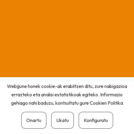
Webgune honek cookie-ak erabiltzen ditu, zure nabigazioa
errazteko eta analisi estatistikoak egiteko. Informazio
gehiago nahi baduzu, kontsultatu gure
Cookien Politika
Onartu
Ukatu
Konfiguratu