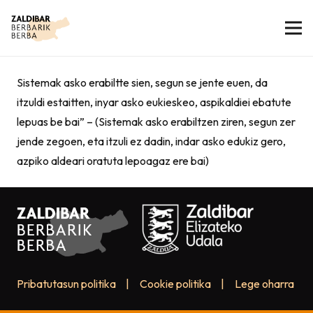
Sistemak asko erabiltte sien, segun se jente euen, da
itzuldi estaitten, inyar asko eukieskeo, aspikaldiei ebatute
lepuas be bai” – (Sistemak asko erabiltzen ziren, segun zer
jende zegoen, eta itzuli ez dadin, indar asko edukiz gero,
azpiko aldeari oratuta lepoagaz ere bai)
Pribatutasun politika
|
Cookie politika
|
Lege oharra