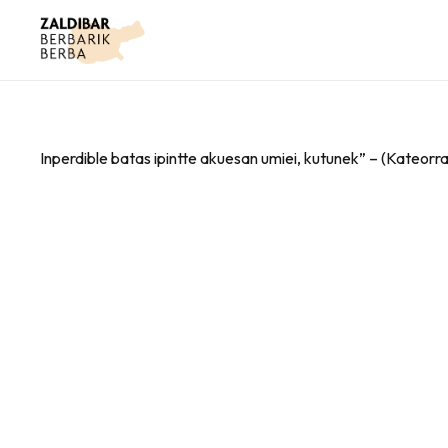
Inperdible batas ipintte akuesan umiei, kutunek” – (Kateorr