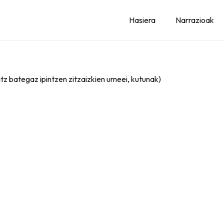
Hasiera
Narrazioak
atz bategaz ipintzen zitzaizkien umeei, kutunak)