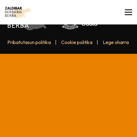
Pribatutasun politika
|
Cookie politika
|
Lege oharra