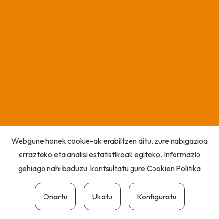
Webgune honek cookie-ak erabiltzen ditu, zure nabigazioa
errazteko eta analisi estatistikoak egiteko. Informazio
gehiago nahi baduzu, kontsultatu gure
Cookien Politika
Onartu
Ukatu
Konfiguratu