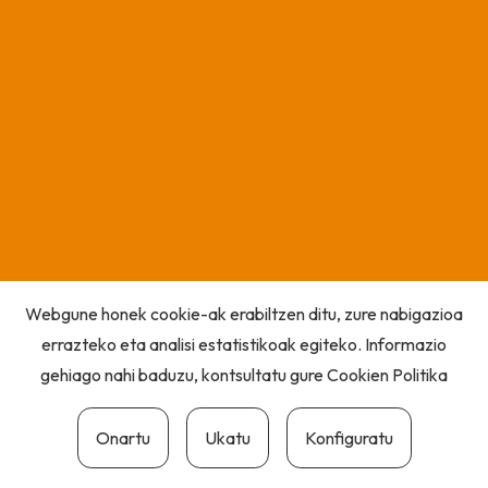
Webgune honek cookie-ak erabiltzen ditu, zure nabigazioa
errazteko eta analisi estatistikoak egiteko. Informazio
gehiago nahi baduzu, kontsultatu gure
Cookien Politika
Onartu
Ukatu
Konfiguratu