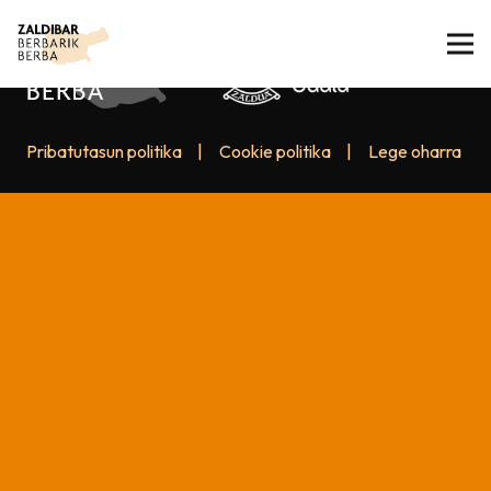
Pribatutasun politika
|
Cookie politika
|
Lege oharra