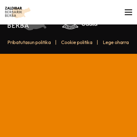
Pribatutasun politika
|
Cookie politika
|
Lege oharra