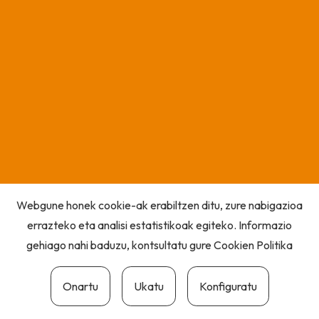
Webgune honek cookie-ak erabiltzen ditu, zure nabigazioa
errazteko eta analisi estatistikoak egiteko. Informazio
gehiago nahi baduzu, kontsultatu gure
Cookien Politika
Onartu
Ukatu
Konfiguratu