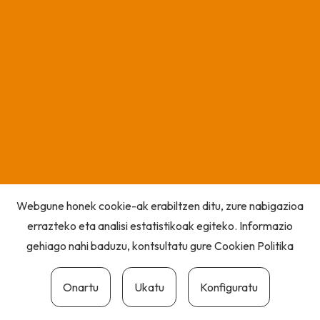
Webgune honek cookie-ak erabiltzen ditu, zure nabigazioa
errazteko eta analisi estatistikoak egiteko. Informazio
gehiago nahi baduzu, kontsultatu gure
Cookien Politika
Onartu
Ukatu
Konfiguratu