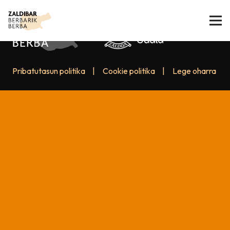
Pribatutasun politika
|
Cookie politika
|
Lege oharra