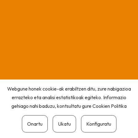
Webgune honek cookie-ak erabiltzen ditu, zure nabigazioa
errazteko eta analisi estatistikoak egiteko. Informazio
gehiago nahi baduzu, kontsultatu gure
Cookien Politika
Onartu
Ukatu
Konfiguratu