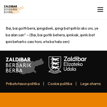
Bai, bai goitti bera, ipingidxek, ipingi bat ipiñi bi ako oni, ye
ba alan san” – (Bai, bai goitik behera, ipinkiak, ipinki bat
ipini beharko zaio honi, eta ba hala zen)
Pribatutasun politika
|
Cookie politika
|
Lege oharra