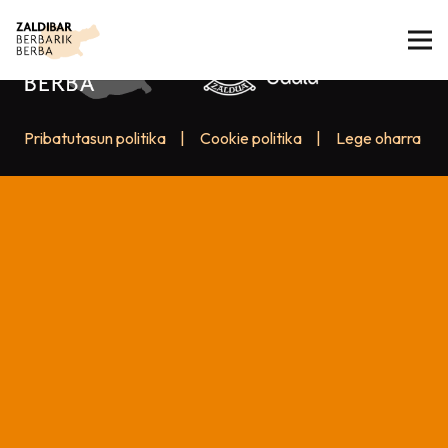
Pribatutasun politika
|
Cookie politika
|
Lege oharra