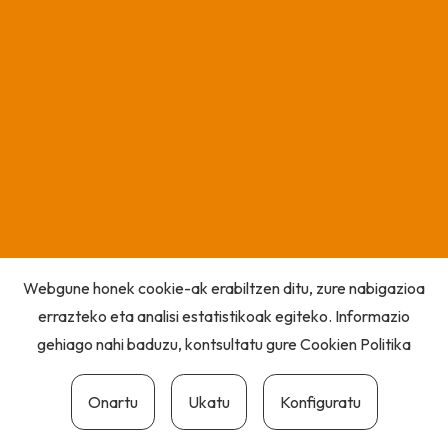
Webgune honek cookie-ak erabiltzen ditu, zure nabigazioa
errazteko eta analisi estatistikoak egiteko. Informazio
gehiago nahi baduzu, kontsultatu gure
Cookien Politika
Onartu
Ukatu
Konfiguratu