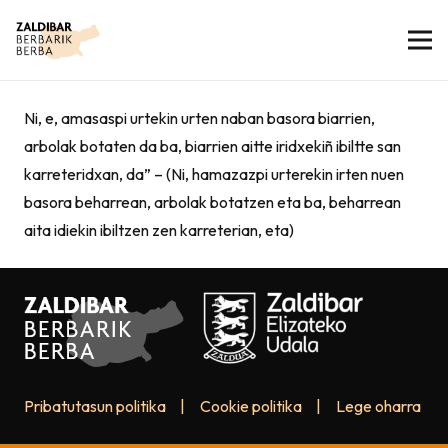
Ni, e, amasaspi urtekin urten naban basora biarrien,
arbolak botaten da ba, biarrien aitte iridxekiñ ibiltte san
karreteridxan, da” – (Ni, hamazazpi urterekin irten nuen
basora beharrean, arbolak botatzen eta ba, beharrean
aita idiekin ibiltzen zen karreterian, eta)
Pribatutasun politika
|
Cookie politika
|
Lege oharra