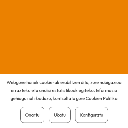
Webgune honek cookie-ak erabiltzen ditu, zure nabigazioa
errazteko eta analisi estatistikoak egiteko. Informazio
gehiago nahi baduzu, kontsultatu gure
Cookien Politika
Onartu
Ukatu
Konfiguratu