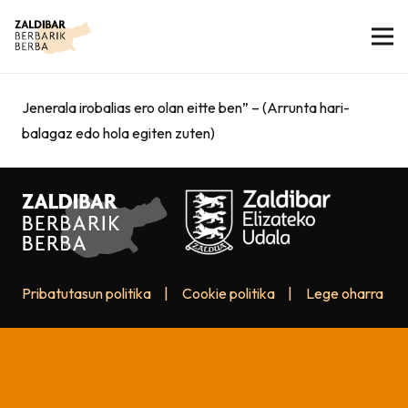
Jenerala irobalias ero olan eitte ben” – (Arrunta hari-
balagaz edo hola egiten zuten)
Pribatutasun politika
|
Cookie politika
|
Lege oharra