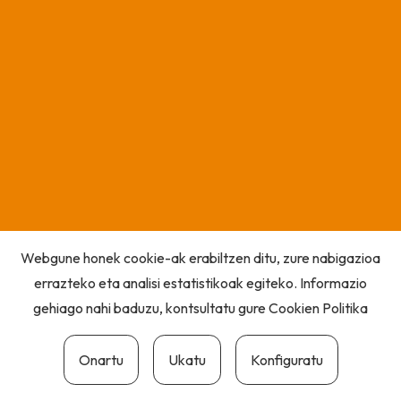
Webgune honek cookie-ak erabiltzen ditu, zure nabigazioa
errazteko eta analisi estatistikoak egiteko. Informazio
gehiago nahi baduzu, kontsultatu gure
Cookien Politika
Onartu
Ukatu
Konfiguratu