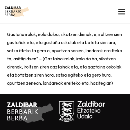
Gastaña irolak, irola da ba, sikatzen dienak, e, iroltzen sien
gastañak eta, eta gastaña oskolak eta boteta sien ara,
satza itteko ta gero a, apurtzen sanien, landarak eraitteko
ta, asittigidxen” – (Gaztaina irolak, irola da ba, sikatzen
direnak, iroltzen ziren gaztainak eta, eta gaztaina oskolak
eta botatzen ziren hara, satsa egiteko eta gero hura,
apurtzen zenean, landareak ereiteko eta, hazitegian)