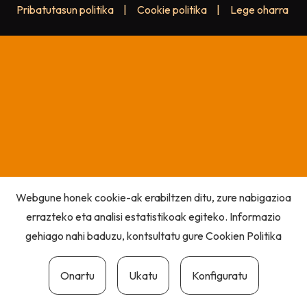
Pribatutasun politika
|
Cookie politika
|
Lege oharra
Webgune honek cookie-ak erabiltzen ditu, zure nabigazioa
errazteko eta analisi estatistikoak egiteko. Informazio
gehiago nahi baduzu, kontsultatu gure
Cookien Politika
Onartu
Ukatu
Konfiguratu