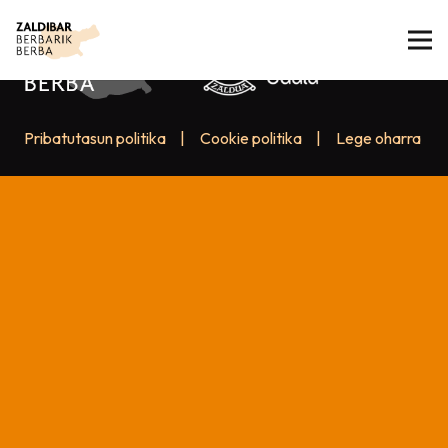
Pribatutasun politika
|
Cookie politika
|
Lege oharra