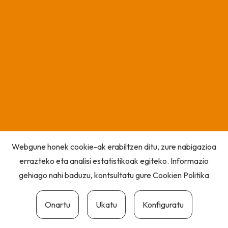
Webgune honek cookie-ak erabiltzen ditu, zure nabigazioa
errazteko eta analisi estatistikoak egiteko. Informazio
gehiago nahi baduzu, kontsultatu gure
Cookien Politika
Onartu
Ukatu
Konfiguratu