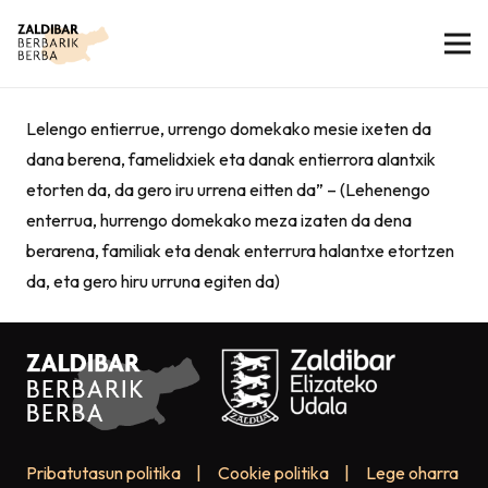
Lelengo entierrue, urrengo domekako mesie ixeten da
dana berena, famelidxiek eta danak entierrora alantxik
etorten da, da gero iru urrena eitten da” – (Lehenengo
enterrua, hurrengo domekako meza izaten da dena
berarena, familiak eta denak enterrura halantxe etortzen
da, eta gero hiru urruna egiten da)
Pribatutasun politika
|
Cookie politika
|
Lege oharra