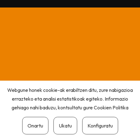
Webgune honek cookie-ak erabiltzen ditu, zure nabigazioa
errazteko eta analisi estatistikoak egiteko. Informazio
gehiago nahi baduzu, kontsultatu gure
Cookien Politika
Onartu
Ukatu
Konfiguratu