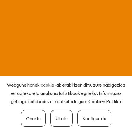
Webgune honek cookie-ak erabiltzen ditu, zure nabigazioa
errazteko eta analisi estatistikoak egiteko. Informazio
gehiago nahi baduzu, kontsultatu gure
Cookien Politika
Onartu
Ukatu
Konfiguratu