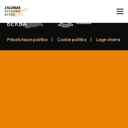
Pribatutasun politika
|
Cookie politika
|
Lege oharra