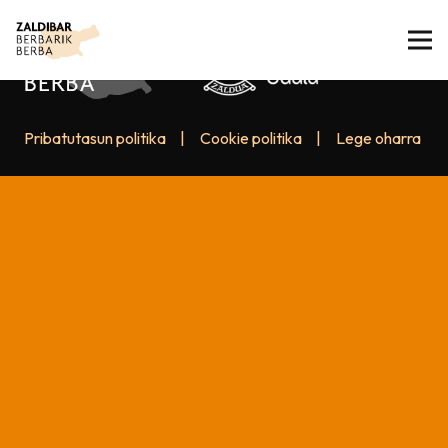
Pribatutasun politika
|
Cookie politika
|
Lege oharra