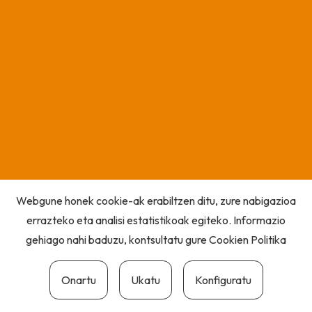
Webgune honek cookie-ak erabiltzen ditu, zure nabigazioa
errazteko eta analisi estatistikoak egiteko. Informazio
gehiago nahi baduzu, kontsultatu gure
Cookien Politika
Onartu
Ukatu
Konfiguratu