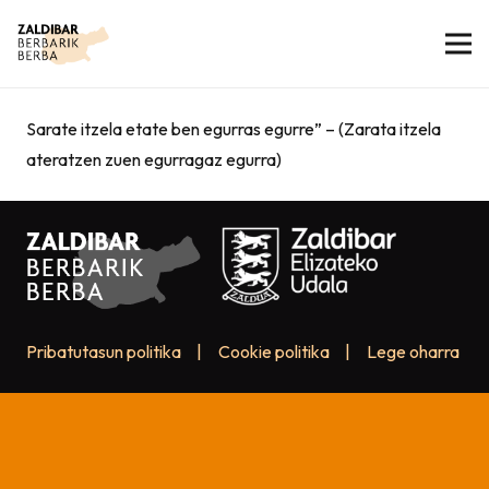
Sarate itzela etate ben egurras egurre” – (Zarata itzela
ateratzen zuen egurragaz egurra)
Pribatutasun politika
|
Cookie politika
|
Lege oharra