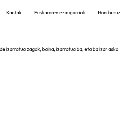
Kantak
Euskararen ezaugarriak
Honi buruz
e izarratua zagok, baina, izarratua ba, eta ba izar asko