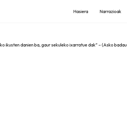
Hasiera
Narrazioak
sko ikusten danien ba, gaur sekuleko ixarratue dak” – (Asko badaud