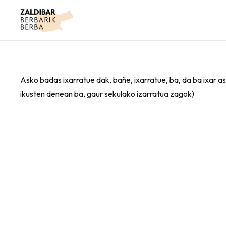
Asko badas ixarratue dak, bañe, ixarratue, ba, da ba ixar a
ikusten denean ba, gaur sekulako izarratua zagok)