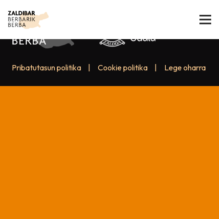
Pribatutasun politika
|
Cookie politika
|
Lege oharra