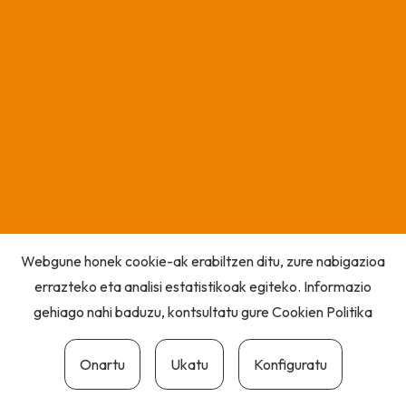
Webgune honek cookie-ak erabiltzen ditu, zure nabigazioa
errazteko eta analisi estatistikoak egiteko. Informazio
gehiago nahi baduzu, kontsultatu gure
Cookien Politika
Onartu
Ukatu
Konfiguratu