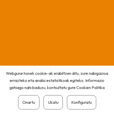
Webgune honek cookie-ak erabiltzen ditu, zure nabigazioa
errazteko eta analisi estatistikoak egiteko. Informazio
gehiago nahi baduzu, kontsultatu gure
Cookien Politika
Onartu
Ukatu
Konfiguratu