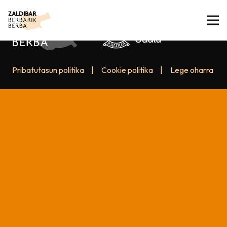
Pribatutasun politika
|
Cookie politika
|
Lege oharra