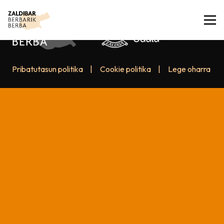
Pribatutasun politika
|
Cookie politika
|
Lege oharra