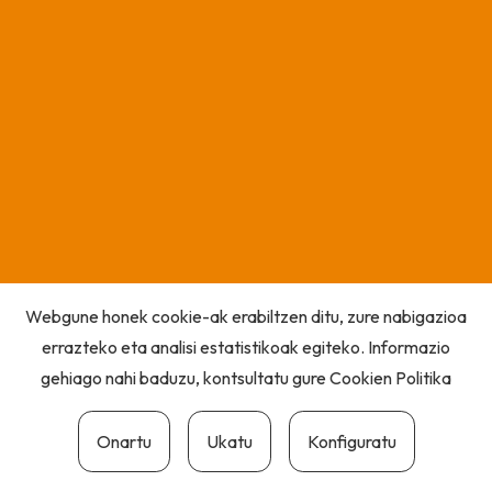
Webgune honek cookie-ak erabiltzen ditu, zure nabigazioa
errazteko eta analisi estatistikoak egiteko. Informazio
gehiago nahi baduzu, kontsultatu gure
Cookien Politika
Onartu
Ukatu
Konfiguratu