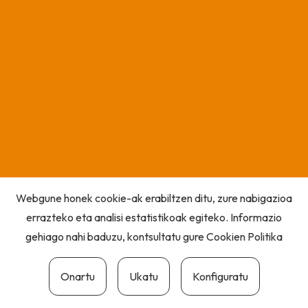
Webgune honek cookie-ak erabiltzen ditu, zure nabigazioa
errazteko eta analisi estatistikoak egiteko. Informazio
gehiago nahi baduzu, kontsultatu gure
Cookien Politika
Onartu
Ukatu
Konfiguratu