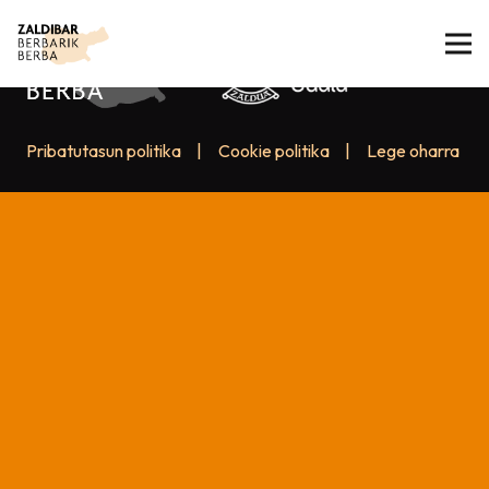
Pribatutasun politika
|
Cookie politika
|
Lege oharra