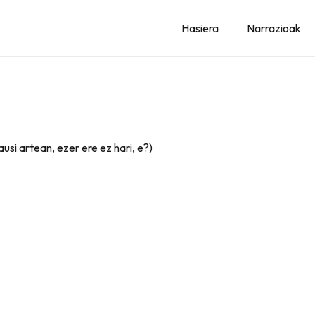
Hasiera
Narrazioak
usi artean, ezer ere ez hari, e?)