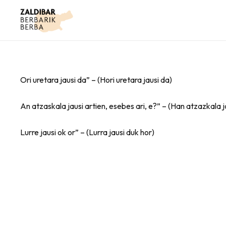
Ori uretara jausi da” – (Hori uretara jausi da)
An atzaskala jausi artien, esebes ari, e?” – (Han atzazkala ja
Lurre jausi ok or” – (Lurra jausi duk hor)