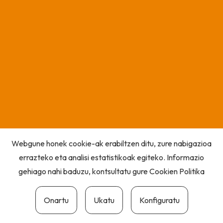
Webgune honek cookie-ak erabiltzen ditu, zure nabigazioa
errazteko eta analisi estatistikoak egiteko. Informazio
gehiago nahi baduzu, kontsultatu gure
Cookien Politika
Onartu
Ukatu
Konfiguratu