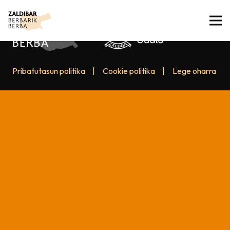
Pribatutasun politika
|
Cookie politika
|
Lege oharra