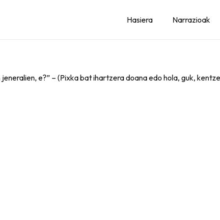
Hasiera
Narrazioak
 jeneralien, e?” – (Pixka bat ihartzera doana edo hola, guk, kent