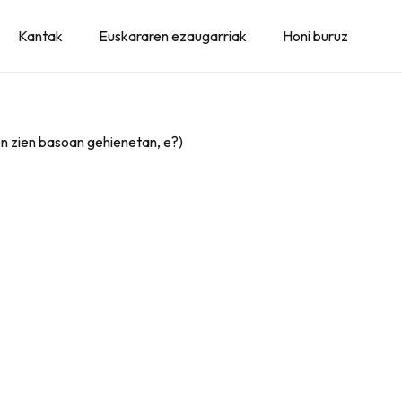
Kantak
Euskararen ezaugarriak
Honi buruz
zen zien basoan gehienetan, e?)