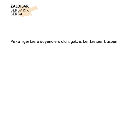
Piskat igertzera doyena ero olan, guk, e, kentze sien basuen