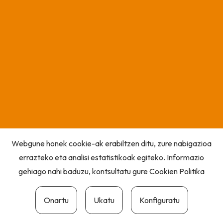
Webgune honek cookie-ak erabiltzen ditu, zure nabigazioa
errazteko eta analisi estatistikoak egiteko. Informazio
gehiago nahi baduzu, kontsultatu gure
Cookien Politika
Onartu
Ukatu
Konfiguratu