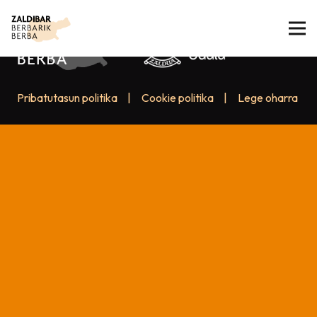
Pribatutasun politika
|
Cookie politika
|
Lege oharra