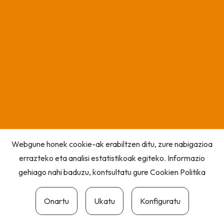
Webgune honek cookie-ak erabiltzen ditu, zure nabigazioa
errazteko eta analisi estatistikoak egiteko. Informazio
gehiago nahi baduzu, kontsultatu gure
Cookien Politika
Onartu
Ukatu
Konfiguratu