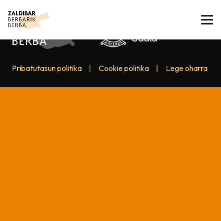
Pribatutasun politika
|
Cookie politika
|
Lege oharra