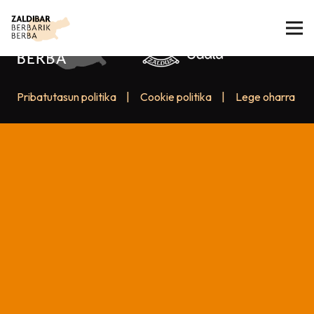
Pribatutasun politika
|
Cookie politika
|
Lege oharra