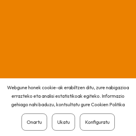
Webgune honek cookie-ak erabiltzen ditu, zure nabigazioa
errazteko eta analisi estatistikoak egiteko. Informazio
gehiago nahi baduzu, kontsultatu gure
Cookien Politika
Onartu
Ukatu
Konfiguratu