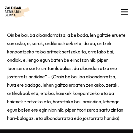
Oin be bai, ba albandorratza, a be bada, len galtzie eruete
san asko, e, serak, ardilanaskuek eta, da ba, aritxek
konpontzeko ta ba aritxek sertzeko ta, orretako bai,
ondiok, e, lengo egun baten be ei notzan nik, piper
txoriserue sartu sinttan ilobalias, da albandorratza ero
jostorratz andidxe” – (Orain be bai, ba albandorratza,
hura ere badago, lehen galtza eroaten zen asko, zerak,
artilezkoak eta, eta ba, haiexek konpontzeko eta ba
haiexek zertzeko eta, horretako bai, oraindino, lehengo
egun baten ere egin nion nik, piper txorizeroa sartu zintan
hari-balagaz, eta albandorratza edo jostorratz handia)