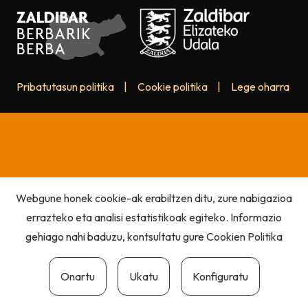
Pribatutasun politika
|
Cookie politika
|
Lege oharra
Webgune honek cookie-ak erabiltzen ditu, zure nabigazioa
errazteko eta analisi estatistikoak egiteko. Informazio
gehiago nahi baduzu, kontsultatu gure
Cookien Politika
Onartu
Ukatu
Konfiguratu