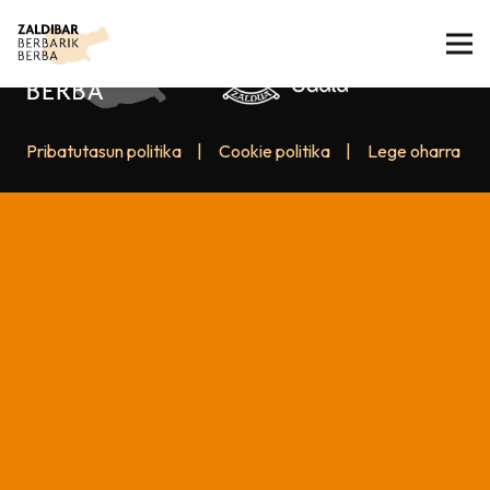
Pribatutasun politika
|
Cookie politika
|
Lege oharra