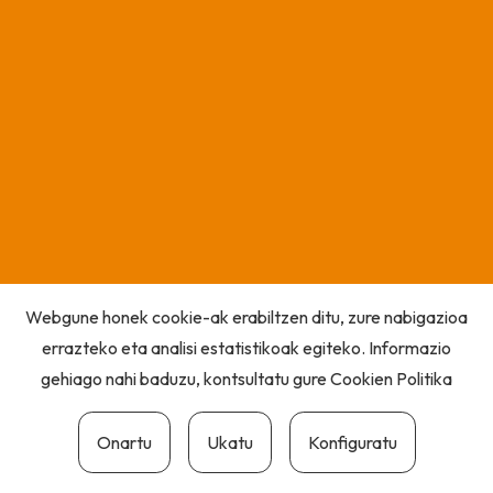
Webgune honek cookie-ak erabiltzen ditu, zure nabigazioa
errazteko eta analisi estatistikoak egiteko. Informazio
gehiago nahi baduzu, kontsultatu gure
Cookien Politika
Onartu
Ukatu
Konfiguratu