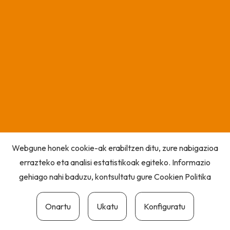
Webgune honek cookie-ak erabiltzen ditu, zure nabigazioa
errazteko eta analisi estatistikoak egiteko. Informazio
gehiago nahi baduzu, kontsultatu gure
Cookien Politika
Onartu
Ukatu
Konfiguratu