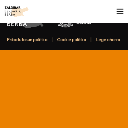
Pribatutasun politika
|
Cookie politika
|
Lege oharra